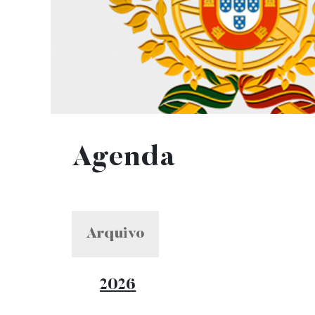
Agenda
Arquivo o
Arquivo
2026