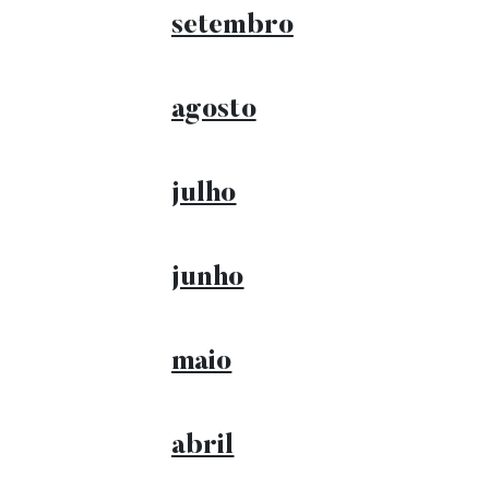
setembro
agosto
julho
junho
maio
abril