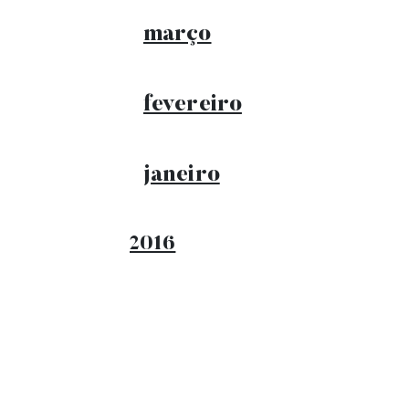
março
fevereiro
janeiro
2016