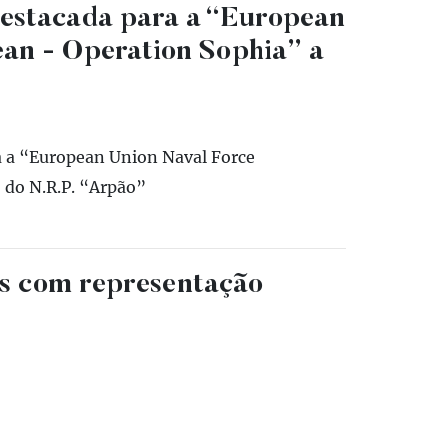
estacada para a “European
an - Operation Sophia” a
a a “European Union Naval Force
 do N.R.P. “Arpão”
cos com representação