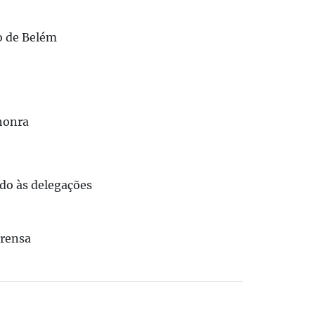
o de Belém
 honra
ado às delegações
prensa