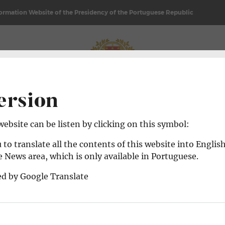
formation Website of the Presidency of the Portuguese Republic
REPUBLIC
NEWS & AGENDA
ersion
 website can be listen by clicking on this symbol:
 to translate all the contents of this website into Englis
 News area, which is only available in Portuguese.
ed by Google Translate