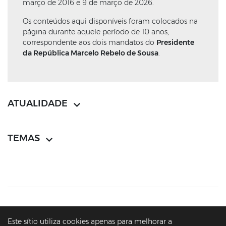
março de 2016 e 9 de março de 2026.
Os conteúdos aqui disponíveis foram colocados na
página durante aquele período de 10 anos,
correspondente aos dois mandatos do
Presidente
da República Marcelo Rebelo de Sousa
.
ATUALIDADE
TEMAS
CONTACTOS
MAPA DO SÍTIO
POLÍTICA DE PRIVACIDADE
Este sítio utiliza cookies apenas para melhorar a