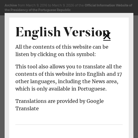
Jump to content (shortcut key c)
Site Map
Archive
from March 9, 2016 to March 9, 2026 of the
Official Information Website of
the Presidency of the Portuguese Republic
English Version
Open main menu
All the contents of this website can be
listen by clicking on this symbol:
This tool also allows you to translate all the
contents of this website into English and 17
other languages, including the News area,
which is only available in Portuguese.
Translations are provided by Google
Translate