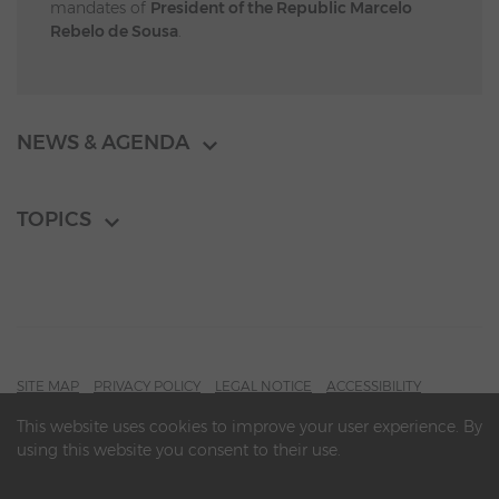
mandates of
President of the Republic Marcelo
Rebelo de Sousa
.
NEWS & AGENDA
TOPICS
SITE MAP
PRIVACY POLICY
LEGAL NOTICE
ACCESSIBILITY
CONTACTS
This website uses cookies to improve your user experience. By
using this website you consent to their use.
© PRESIDENCY OF THE PORTUGUESE REPUBLIC - ARCHIVE -
MARCELO REBELO DE SOUSA - 2016-2026