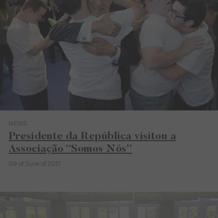
NEWS
Category News
Presidente da República visitou a
Associação “Somos Nós”
09 of June of 2017