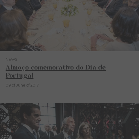
NEWS
Category News
Almoço comemorativo do Dia de
Portugal
09 of June of 2017