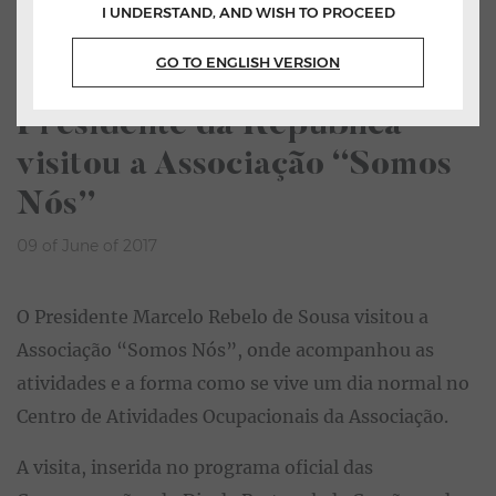
I UNDERSTAND, AND WISH TO PROCEED
Home
All News
GO TO ENGLISH VERSION
Listen
Presidente da República
visitou a Associação “Somos
Nós”
09 of June of 2017
O Presidente Marcelo Rebelo de Sousa visitou a
Associação “Somos Nós”, onde acompanhou as
atividades e a forma como se vive um dia normal no
Centro de Atividades Ocupacionais da Associação.
A visita, inserida no programa oficial das