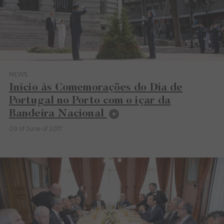
NEWS
Category News
Início às Comemorações do Dia de
Portugal no Porto com o içar da
Bandeira Nacional
09 of June of 2017