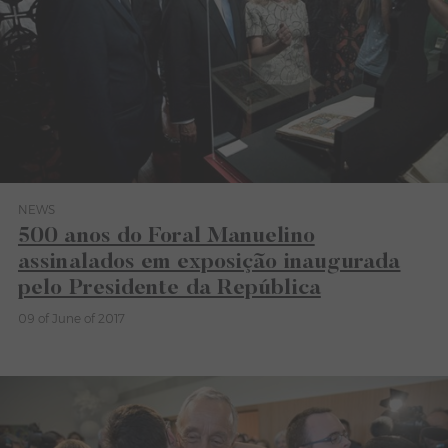
NEWS
Category News
500 anos do Foral Manuelino
assinalados em exposição inaugurada
pelo Presidente da República
09 of June of 2017