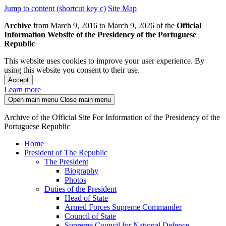
Jump to content (shortcut key c)
Site Map
Archive
from March 9, 2016 to March 9, 2026 of the
Official
Information Website of the Presidency of the Portuguese
Republic
This website uses cookies to improve your user experience. By
using this website you consent to their use.
Accept
Learn more
Open main menu
Close main menu
Archive of the Official Site For Information of the Presidency of the
Portuguese Republic
Home
President of The Republic
The President
Biography
Photos
Duties of the President
Head of State
Armed Forces Supreme Commander
Council of State
Supreme Council for National Defence