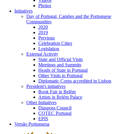
Videos
Photos
Initiatives
Day of Portugal, Camões and the Portuguese
Communities
2020
2019
Previous
Celebration Cities
Legislation
External Activity
State and Official Visits
Meetings and Summits
Heads of State in Portugal
Other Visits to Portugal
Diplomatic Corps accredited in Lisbon
President's initiatives
Book Fair in Belém
Artists in Belém Palace
Other Initiatives
Diaspora Council
COTEC Portugal
EPIS
Versão Portuguesa