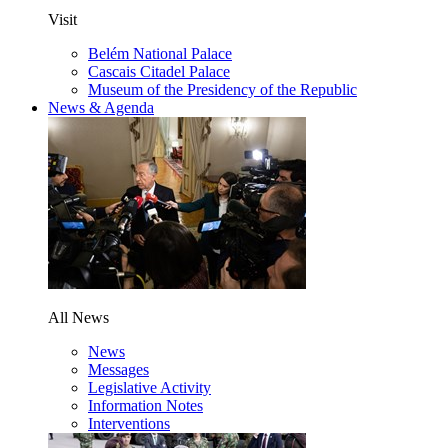
Visit
Belém National Palace
Cascais Citadel Palace
Museum of the Presidency of the Republic
News & Agenda
All News
News
Messages
Legislative Activity
Information Notes
Interventions