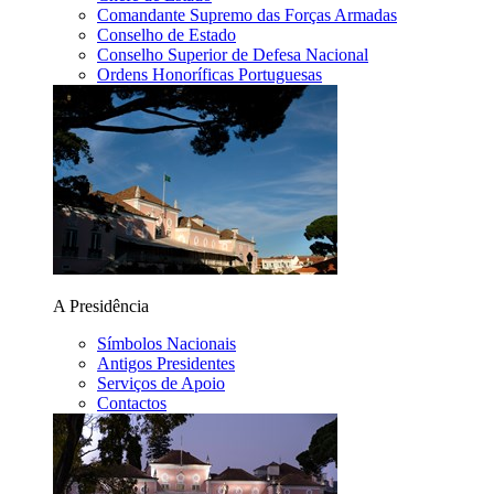
Comandante Supremo das Forças Armadas
Conselho de Estado
Conselho Superior de Defesa Nacional
Ordens Honoríficas Portuguesas
A Presidência
Símbolos Nacionais
Antigos Presidentes
Serviços de Apoio
Contactos