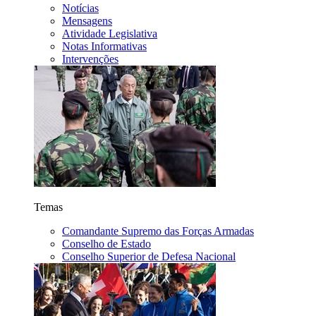
Notícias
Mensagens
Atividade Legislativa
Notas Informativas
Intervenções
Temas
Comandante Supremo das Forças Armadas
Conselho de Estado
Conselho Superior de Defesa Nacional