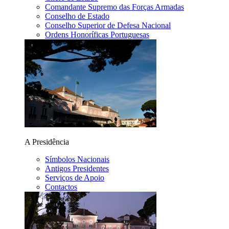
Comandante Supremo das Forças Armadas
Conselho de Estado
Conselho Superior de Defesa Nacional
Ordens Honoríficas Portuguesas
A Presidência
Símbolos Nacionais
Antigos Presidentes
Serviços de Apoio
Contactos