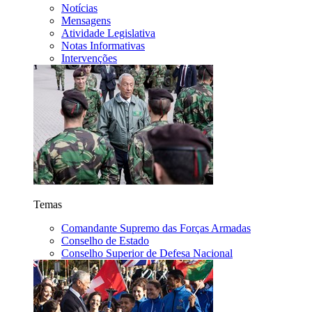
Notícias
Mensagens
Atividade Legislativa
Notas Informativas
Intervenções
Temas
Comandante Supremo das Forças Armadas
Conselho de Estado
Conselho Superior de Defesa Nacional