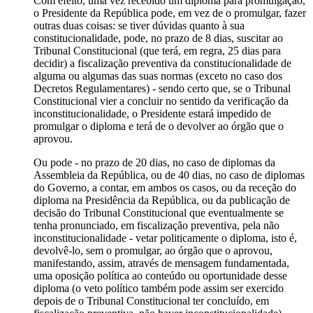
Com efeito, uma vez recebido um diploma para promulgação,
o Presidente da República pode, em vez de o promulgar, fazer
outras duas coisas: se tiver dúvidas quanto à sua
constitucionalidade, pode, no prazo de 8 dias, suscitar ao
Tribunal Constitucional (que terá, em regra, 25 dias para
decidir) a fiscalização preventiva da constitucionalidade de
alguma ou algumas das suas normas (exceto no caso dos
Decretos Regulamentares) - sendo certo que, se o Tribunal
Constitucional vier a concluir no sentido da verificação da
inconstitucionalidade, o Presidente estará impedido de
promulgar o diploma e terá de o devolver ao órgão que o
aprovou.
Ou pode - no prazo de 20 dias, no caso de diplomas da
Assembleia da República, ou de 40 dias, no caso de diplomas
do Governo, a contar, em ambos os casos, ou da receção do
diploma na Presidência da República, ou da publicação de
decisão do Tribunal Constitucional que eventualmente se
tenha pronunciado, em fiscalização preventiva, pela não
inconstitucionalidade - vetar politicamente o diploma, isto é,
devolvê-lo, sem o promulgar, ao órgão que o aprovou,
manifestando, assim, através de mensagem fundamentada,
uma oposição política ao conteúdo ou oportunidade desse
diploma (o veto político também pode assim ser exercido
depois de o Tribunal Constitucional ter concluído, em