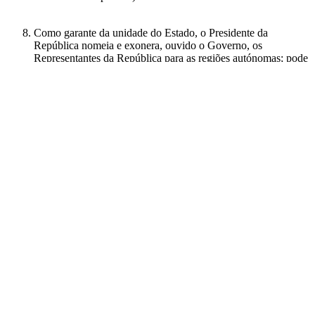
Como garante da unidade do Estado, o Presidente da
República nomeia e exonera, ouvido o Governo, os
Representantes da República para as regiões autónomas; pode
dissolver as Assembleias Legislativas das regiões autónomas,
ouvidos o Conselho de Estado e os partidos nelas
representados; pode dirigir mensagens à Assembleias
Legislativas das regiões autónomas.
Compete ainda ao Presidente da República, como Chefe de
Estado, indultar e comutar penas, ouvido o Governo; conferir
condecorações e exercer a função de grão-mestre das ordens
honoríficas portuguesas; marcar, de harmonia com as leis
eleitorais, o dia das eleições para os órgãos de soberania, para
o Parlamento Europeu e para as Assembleias Legislativas das
regiões autónomas; nomear e exonerar, sob proposta do
Governo, o presidente do Tribunal de Contas e o Procurador-
Geral da República; nomear dois vogais do Conselho
Superior da Magistratura e cinco membros do Conselho de
Estado (que é o seu órgão político de consulta, e ao qual
também preside).
O tipo de poderes de que dispõe o Presidente da República
pouco tem que ver, assim, com a clássica tripartição dos