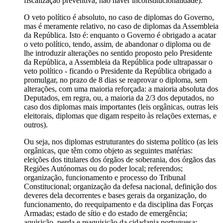
fiscalização preventiva, não haver inconstitucionalidade).
O veto político é absoluto, no caso de diplomas do Governo,
mas é meramente relativo, no caso de diplomas da Assembleia
da República. Isto é: enquanto o Governo é obrigado a acatar
o veto político, tendo, assim, de abandonar o diploma ou de
lhe introduzir alterações no sentido proposto pelo Presidente
da República, a Assembleia da República pode ultrapassar o
veto político - ficando o Presidente da República obrigado a
promulgar, no prazo de 8 dias se reaprovar o diploma, sem
alterações, com uma maioria reforçada: a maioria absoluta dos
Deputados, em regra, ou, a maioria da 2/3 dos deputados, no
caso dos diplomas mais importantes (leis orgânicas, outras leis
eleitorais, diplomas que digam respeito às relações externas, e
outros).
Ou seja, nos diplomas estruturantes do sistema político (as leis
orgânicas, que têm como objeto as seguintes matérias:
eleições dos titulares dos órgãos de soberania, dos órgãos das
Regiões Autónomas ou do poder local; referendos;
organização, funcionamento e processo do Tribunal
Constitucional; organização da defesa nacional, definição dos
deveres dela decorrentes e bases gerais da organização, do
funcionamento, do reequipamento e da disciplina das Forças
Armadas; estado de sítio e do estado de emergência;
aquisição, perda e reaquisição da cidadania portuguesa;