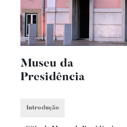
Museu da
Presidência
Introd
Introdução