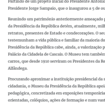
erligação externa
Partindo de um projeto inicial do Presidente Antóni
Presidente Jorge Sampaio, que o inaugurou a 5 de o
Reunindo um património anteriormente ameaçado pe
da Presidência da República detém, atualmente, milh
retratos, presentes de Estado e condecorações. O s
testemunham a vida pública e familiar da maioria d
Presidência da República cabe, ainda, a valorização 
Palácio da Cidadela de Cascais. O Museu tem também 
carros, que desde 1910 serviram os Presidentes da R
Alfândega.
Procurando aproximar a instituição presidencial da 
cidadania, o Museu da Presidência da República apo
pedagógica, concretizada em exposições temporárias 
orientadas, colóquios, ações de formação e num vasto