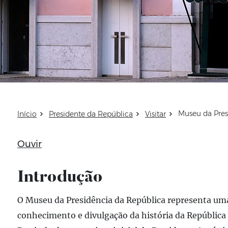
Museu da Pres
Início
Presidente da República
Visitar
ução
Ouvir
Introdução
Atualizado em: 08 de março de 2021
O Museu da Presidência da República representa um
conhecimento e divulgação da história da República 