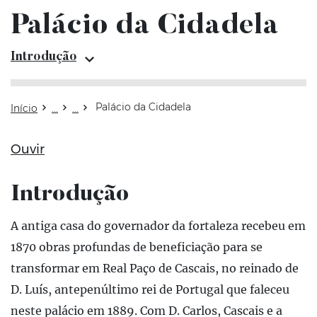
Palácio da Cidadela
In
Introdução
Palácio da Cidadela
Início
Ouvir
Introdução
Atualizado em: 08 de março de 2021
A antiga casa do governador da fortaleza recebeu em
1870 obras profundas de beneficiação para se
transformar em Real Paço de Cascais, no reinado de
D. Luís, antepenúltimo rei de Portugal que faleceu
neste palácio em 1889. Com D. Carlos, Cascais e a