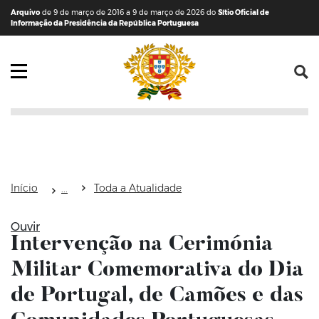
Saltar para o conteúdo (tecla de atalho c)
Mapa do Sítio
Arquivo
de 9 de março de 2016 a 9 de março de 2026 do
Sítio Oficial de
Informação da Presidência da República Portuguesa
Abrir menu principal
Início
Toda a Atualidade
Ouvir
Intervenção na Cerimónia
Militar Comemorativa do Dia
de Portugal, de Camões e das