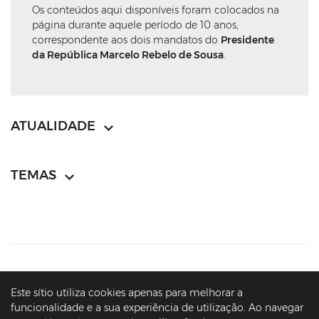
Os conteúdos aqui disponíveis foram colocados na
página durante aquele período de 10 anos,
correspondente aos dois mandatos do
Presidente
da República Marcelo Rebelo de Sousa
.
ATUALIDADE
TEMAS
CONTACTOS
MAPA DO SÍTIO
POLÍTICA DE PRIVACIDADE
Este sítio utiliza cookies apenas para melhorar a
AVISOS LEGAIS
ACESSIBILIDADE
funcionalidade e a sua experiência de utilização. Ao navegar