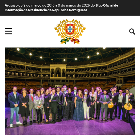
Saltar para o conteúdo (tecla de atalho c)
Mapa do Sítio
Arquivo
de 9 de março de 2016 a 9 de março de 2026 do
Sítio Oficial de
Informação da Presidência da República Portuguesa
Abrir menu principal