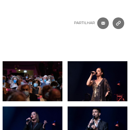
CORREIO 
C
PARTILHAR