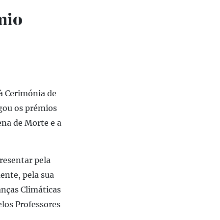
mio
a
 à Cerimónia de
gou os prémios
ena de Morte e a
resentar pela
ente, pela sua
anças Climáticas
elos Professores