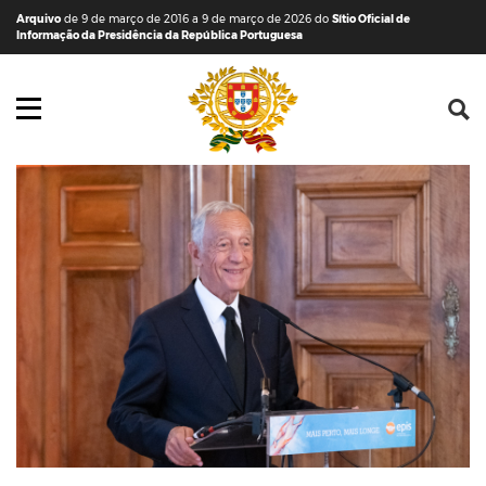
Saltar para o conteúdo (tecla de atalho c)
Mapa do Sítio
Arquivo
de 9 de março de 2016 a 9 de março de 2026 do
Sítio Oficial de
Informação da Presidência da República Portuguesa
Abrir menu principal