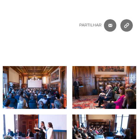
CORREIO 
C
PARTILHAR