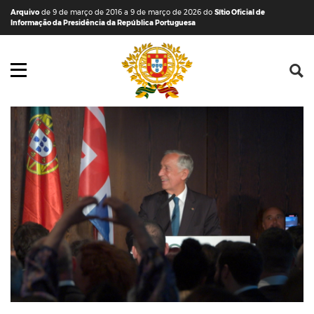
Saltar para o conteúdo (tecla de atalho c)
Mapa do Sítio
Arquivo
de 9 de março de 2016 a 9 de março de 2026 do
Sítio Oficial de
Informação da Presidência da República Portuguesa
Abrir menu principal