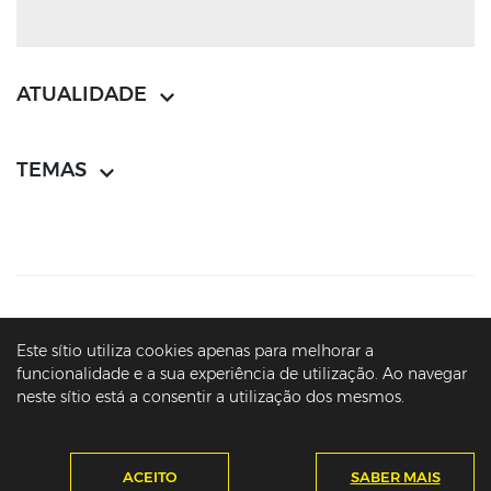
ATUALIDADE
TEMAS
CONTACTOS
MAPA DO SÍTIO
POLÍTICA DE PRIVACIDADE
Este sítio utiliza cookies apenas para melhorar a
AVISOS LEGAIS
ACESSIBILIDADE
funcionalidade e a sua experiência de utilização. Ao navegar
neste sítio está a consentir a utilização dos mesmos.
© PRESIDÊNCIA DA REPÚBLICA PORTUGUESA - ARQUIVO - MARCELO
REBELO DE SOUSA - 2016-2026
ACEITO
SABER MAIS