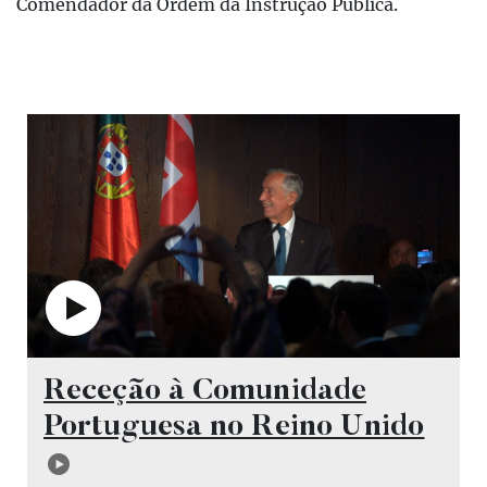
Comendador da Ordem da Instrução Pública.
Vídeo
Receção à Comunidade
Portuguesa no Reino Unido