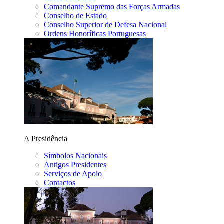
Comandante Supremo das Forças Armadas
Conselho de Estado
Conselho Superior de Defesa Nacional
Ordens Honoríficas Portuguesas
A Presidência
Símbolos Nacionais
Antigos Presidentes
Serviços de Apoio
Contactos