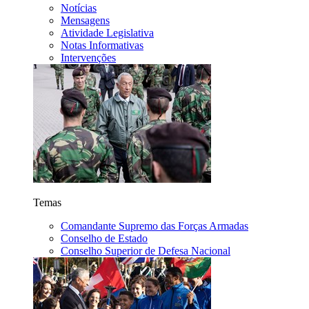
Notícias
Mensagens
Atividade Legislativa
Notas Informativas
Intervenções
Temas
Comandante Supremo das Forças Armadas
Conselho de Estado
Conselho Superior de Defesa Nacional