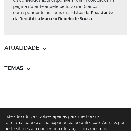
Os conteúdos aqui disponíveis foram colocados na
página durante aquele período de 10 anos,
correspondente aos dois mandatos do
Presidente
da República Marcelo Rebelo de Sousa
.
ATUALIDADE
TEMAS
CONTACTOS
MAPA DO SÍTIO
POLÍTICA DE PRIVACIDADE
Este sítio utiliza cookies apenas para melhorar a
AVISOS LEGAIS
ACESSIBILIDADE
funcionalidade e a sua experiência de utilização. Ao navegar
neste sítio está a consentir a utilização dos mesmos.