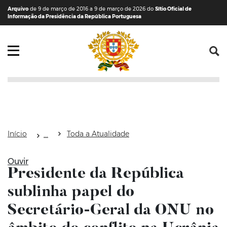
Saltar para o conteúdo (tecla de atalho c)
Mapa do Sítio
Arquivo
de 9 de março de 2016 a 9 de março de 2026 do
Sítio Oficial de
Informação da Presidência da República Portuguesa
Abrir menu principal
Início
Toda a Atualidade
Ouvir
Presidente da República
sublinha papel do
Secretário-Geral da ONU no