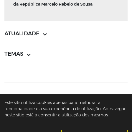
da República Marcelo Rebelo de Sousa
.
ATUALIDADE
TEMAS
CONTACTOS
MAPA DO SÍTIO
POLÍTICA DE PRIVACIDADE
Este sítio utiliza cookies apenas para melhorar a
AVISOS LEGAIS
ACESSIBILIDADE
funcionalidade e a sua experiência de utilização. Ao navegar
neste sítio está a consentir a utilização dos mesmos.
© PRESIDÊNCIA DA REPÚBLICA PORTUGUESA - ARQUIVO - MARCELO
REBELO DE SOUSA - 2016-2026