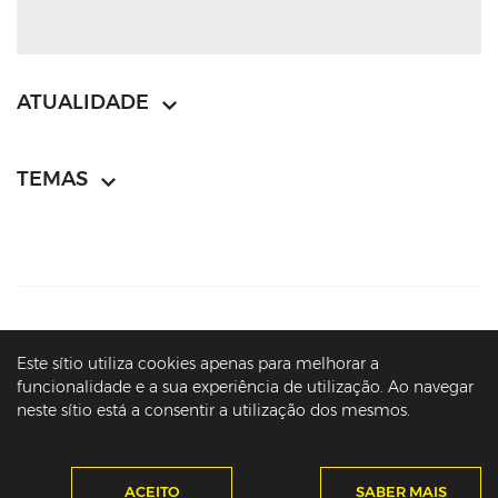
ATUALIDADE
TEMAS
CONTACTOS
MAPA DO SÍTIO
POLÍTICA DE PRIVACIDADE
Este sítio utiliza cookies apenas para melhorar a
AVISOS LEGAIS
ACESSIBILIDADE
funcionalidade e a sua experiência de utilização. Ao navegar
neste sítio está a consentir a utilização dos mesmos.
© PRESIDÊNCIA DA REPÚBLICA PORTUGUESA - ARQUIVO - MARCELO
REBELO DE SOUSA - 2016-2026
ACEITO
SABER MAIS