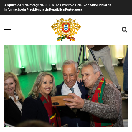
Saltar para o conteúdo (tecla de atalho c)
Mapa do Sítio
Arquivo
de 9 de março de 2016 a 9 de março de 2026 do
Sítio Oficial de
Informação da Presidência da República Portuguesa
Abrir menu principal