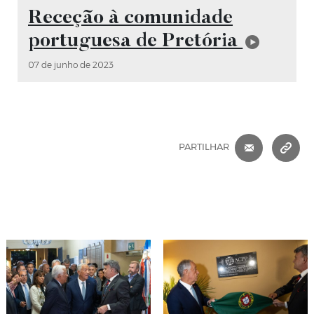
Vídeo
Receção à comunidade
portuguesa de Pretória
07 de junho de 2023
CORREIO 
C
PARTILHAR