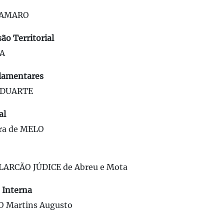
O AMARO
ão Territorial
A
rlamentares
o DUARTE
al
ira de MELO
ALARCÃO JÚDICE de Abreu e Mota
 Interna
 Martins Augusto