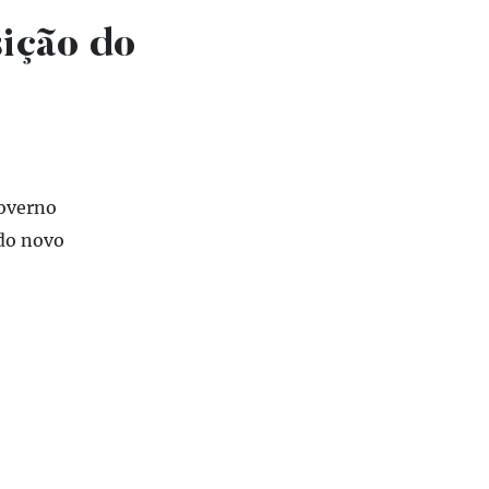
ição do
Governo
 do novo