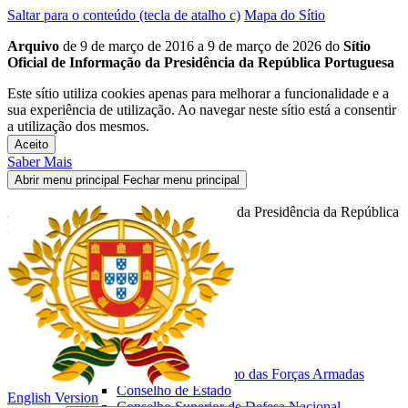
Saltar para o conteúdo (tecla de atalho c)
Mapa do Sítio
Arquivo
de 9 de março de 2016 a 9 de março de 2026 do
Sítio
Oficial de Informação da Presidência da República Portuguesa
Este sítio utiliza cookies apenas para melhorar a funcionalidade e a
sua experiência de utilização. Ao navegar neste sítio está a consentir
a utilização dos mesmos.
Aceito
Saber Mais
Abrir menu principal
Fechar menu principal
Arquivo do Sítio Oficial de Informação da Presidência da República
Portuguesa
Início
Presidente da República
O Presidente
Biografia
Fotografias
As Funções
Chefe de Estado
Comandante Supremo das Forças Armadas
Conselho de Estado
English Version
Conselho Superior de Defesa Nacional