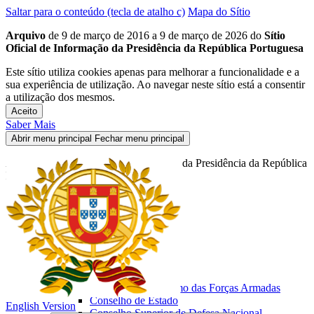
Saltar para o conteúdo (tecla de atalho c)
Mapa do Sítio
Arquivo
de 9 de março de 2016 a 9 de março de 2026 do
Sítio
Oficial de Informação da Presidência da República Portuguesa
Este sítio utiliza cookies apenas para melhorar a funcionalidade e a
sua experiência de utilização. Ao navegar neste sítio está a consentir
a utilização dos mesmos.
Aceito
Saber Mais
Abrir menu principal
Fechar menu principal
Arquivo do Sítio Oficial de Informação da Presidência da República
Portuguesa
Início
Presidente da República
O Presidente
Biografia
Fotografias
As Funções
Chefe de Estado
Comandante Supremo das Forças Armadas
Conselho de Estado
English Version
Conselho Superior de Defesa Nacional