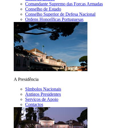
Comandante Supremo das Forças Armadas
Conselho de Estado
Conselho Superior de Defesa Nacional
Ordens Honoríficas Portuguesas
A Presidência
Símbolos Nacionais
Antigos Presidentes
Serviços de Apoio
Contactos