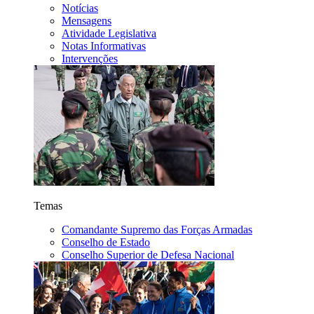
Notícias
Mensagens
Atividade Legislativa
Notas Informativas
Intervenções
Temas
Comandante Supremo das Forças Armadas
Conselho de Estado
Conselho Superior de Defesa Nacional