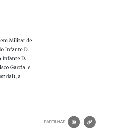
em Militar de
o Infante D.
 Infante D.
sco Garcia, e
trial), a
CORREIO ELETRÓNICO
COPIAR ENDEREÇ
PARTILHAR