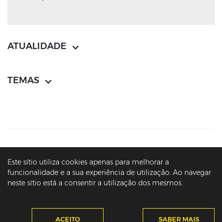
ATUALIDADE
TEMAS
CONTACTOS
MAPA DO SÍTIO
POLÍTICA DE PRIVACIDADE
Este sítio utiliza cookies apenas para melhorar a
AVISOS LEGAIS
ACESSIBILIDADE
funcionalidade e a sua experiência de utilização. Ao navegar
neste sítio está a consentir a utilização dos mesmos.
© PRESIDÊNCIA DA REPÚBLICA PORTUGUESA - ARQUIVO - MARCELO
REBELO DE SOUSA - 2016-2026
ACEITO
SABER MAIS