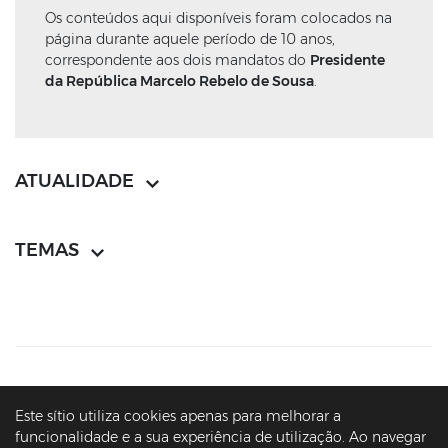
Os conteúdos aqui disponíveis foram colocados na
página durante aquele período de 10 anos,
correspondente aos dois mandatos do
Presidente
da República Marcelo Rebelo de Sousa
.
ATUALIDADE
TEMAS
CONTACTOS
MAPA DO SÍTIO
POLÍTICA DE PRIVACIDADE
Este sítio utiliza cookies apenas para melhorar a
AVISOS LEGAIS
ACESSIBILIDADE
funcionalidade e a sua experiência de utilização. Ao navegar