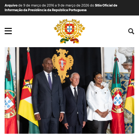
Saltar para o conteúdo (tecla de atalho c)
Mapa do Sítio
Arquivo
de 9 de março de 2016 a 9 de março de 2026 do
Sítio Oficial de
Informação da Presidência da República Portuguesa
Abrir menu principal