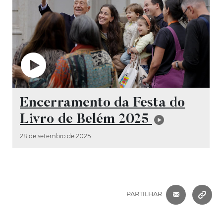
Vídeo
Encerramento da Festa do
Livro de Belém 2025
28 de setembro de 2025
CORREIO 
C
PARTILHAR