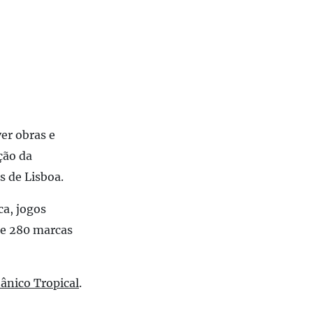
er obras e
ção da
s de Lisboa.
ca, jogos
de 280 marcas
ânico Tropical
.