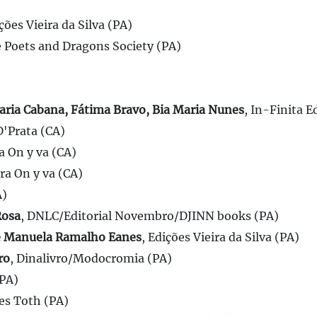
ições Vieira da Silva (PA)
e Poets and Dragons Society (PA)
Maria Cabana, Fátima Bravo, Bia Maria Nunes
, In-Finita E
D'Prata (CA)
ra On y va (CA)
ora On y va (CA)
A)
Rosa
, DNLC/Editorial Novembro/DJINN books (PA)
 e Manuela Ramalho Eanes
, Edições Vieira da Silva (PA)
ro
, Dinalivro/Modocromia (PA)
(PA)
ões Toth (PA)