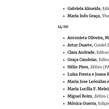
Gabriela Almeida
, Ed
Maria Inês Graça
, Th
14:00
Antonieta Oliveira, 
Artur Duarte
, Cordel 
Clara Andrade
, Edito
Graça Candeias
, Edit
Hélio Pires
, Zéfiro (P
Luísa Fresta e Joana 
Maria Jose Leónidas
Maria Lucília F. Melei
Miguel Boim
, Zéfiro 
Mónica Guerra
, Ediç