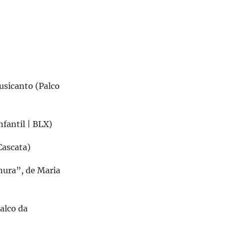
usicanto (Palco
fantil | BLX)
Cascata)
nura”, de Maria
alco da