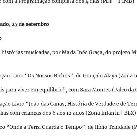
o com a Programação completa dos 4 dias
(PDF - 1,1MB)
ado, 27 de setembro
o
e histórias musicadas, por Maria Inês Graça, do projeto M
ação Livro “Os Nossos Bichos”, de Gonçalo Alaya (Zona In
s para viver em equilíbrio”, com Sara Montes (Palco da 
ação Livro “João das Canas, História de Verdade e de Ter
lias com crianças dos 6 aos 12 anos (Zona Infantil | BLX)
ro “Onde a Terra Guarda o Tempo”, de Ilídio Trindade (P