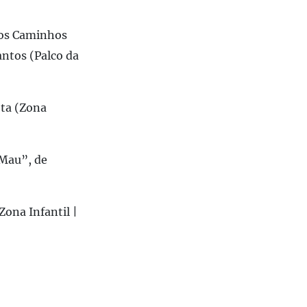
dos Caminhos
antos (Palco da
eta (Zona
 Mau”, de
Zona Infantil |