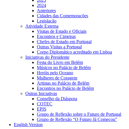
2025
2024
Anteriores
Cidades das Comemorações
Legislação
Atividade Externa
Visitas de Estado e Oficiais
Encontros e Cimeiras
Chefes de Estado em Portugal
Outras Visitas a Portugal
Corpo Diplomático acreditado em Lisboa
Iniciativas do Presidente
Festa do Livro em Belém
Músicos no Palácio de Belém
Heróis pelo Oceano
Mulheres de Coragem
Artistas no Palácio de Belém
Encontros no Palácio de Belém
Outras Iniciativas
Conselho da Diáspora
COTEC
EPIS
Grupo de Reflexão sobre o Futuro de Portugal
Grupo de Reflexão “O Futuro Já Começou”
English Version