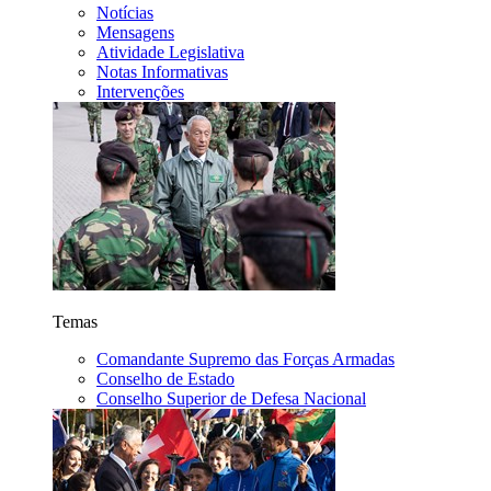
Notícias
Mensagens
Atividade Legislativa
Notas Informativas
Intervenções
Temas
Comandante Supremo das Forças Armadas
Conselho de Estado
Conselho Superior de Defesa Nacional