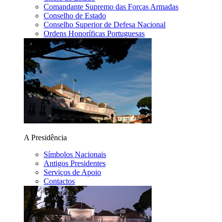
Comandante Supremo das Forças Armadas
Conselho de Estado
Conselho Superior de Defesa Nacional
Ordens Honoríficas Portuguesas
A Presidência
Símbolos Nacionais
Antigos Presidentes
Serviços de Apoio
Contactos