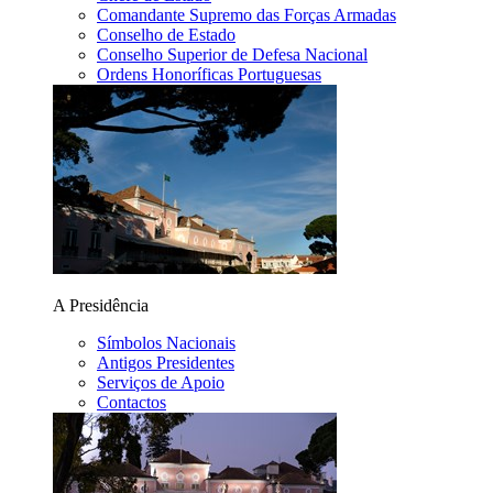
Comandante Supremo das Forças Armadas
Conselho de Estado
Conselho Superior de Defesa Nacional
Ordens Honoríficas Portuguesas
A Presidência
Símbolos Nacionais
Antigos Presidentes
Serviços de Apoio
Contactos