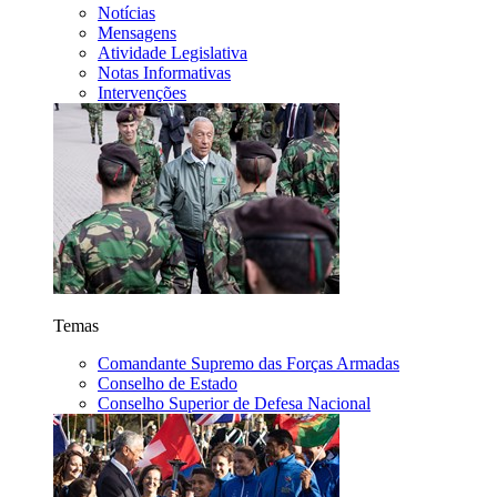
Notícias
Mensagens
Atividade Legislativa
Notas Informativas
Intervenções
Temas
Comandante Supremo das Forças Armadas
Conselho de Estado
Conselho Superior de Defesa Nacional