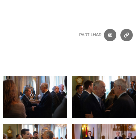
CORREIO 
C
PARTILHAR