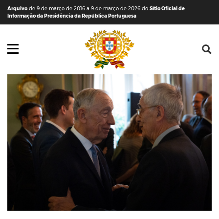
Saltar para o conteúdo (tecla de atalho c)
Mapa do Sítio
Arquivo
de 9 de março de 2016 a 9 de março de 2026 do
Sítio Oficial de
Informação da Presidência da República Portuguesa
Abrir menu principal