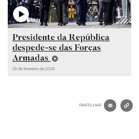
Vídeo
Presidente da República
despede-se das Forças
Armadas
28 de fevereiro de 2026
CORREIO 
C
PARTILHAR