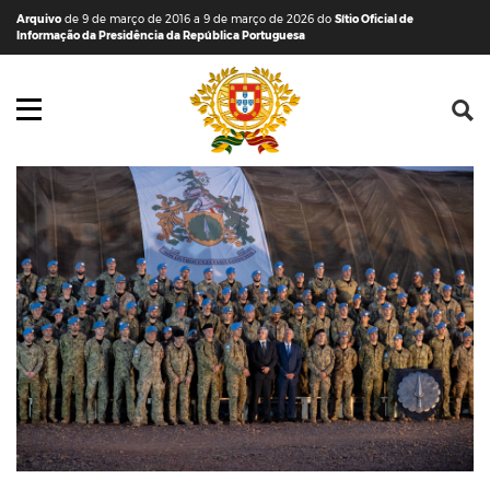
Saltar para o conteúdo (tecla de atalho c)
Mapa do Sítio
Arquivo
de 9 de março de 2016 a 9 de março de 2026 do
Sítio Oficial de
Informação da Presidência da República Portuguesa
Abrir menu principal