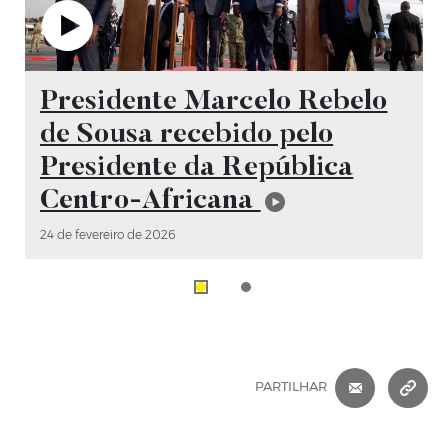
Vídeo
Presidente Marcelo Rebelo
de Sousa recebido pelo
Presidente da República
Centro-Africana
24 de fevereiro de 2026
CORREIO 
C
PARTILHAR