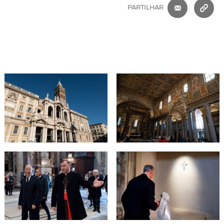
CORREIO 
C
PARTILHAR