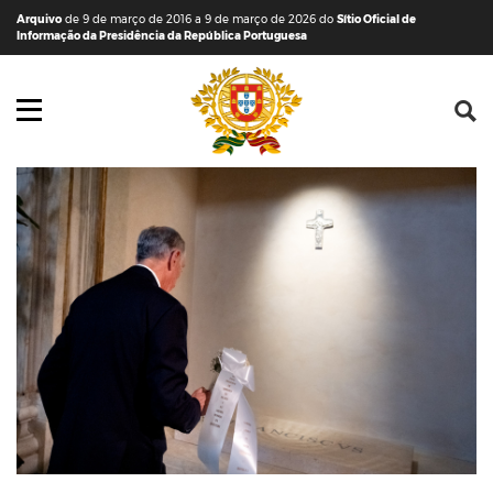
Saltar para o conteúdo (tecla de atalho c)
Mapa do Sítio
Arquivo
de 9 de março de 2016 a 9 de março de 2026 do
Sítio Oficial de
Informação da Presidência da República Portuguesa
Abrir menu principal