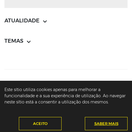
ATUALIDADE
TEMAS
CONTACTOS
MAPA DO SÍTIO
POLÍTICA DE PRIVACIDADE
Este sítio utiliza cookies apenas para melhorar a
AVISOS LEGAIS
ACESSIBILIDADE
funcionalidade e a sua experiência de utilização. Ao navegar
neste sítio está a consentir a utilização dos mesmos.
© PRESIDÊNCIA DA REPÚBLICA PORTUGUESA - ARQUIVO - MARCELO
REBELO DE SOUSA - 2016-2026
ACEITO
SABER MAIS