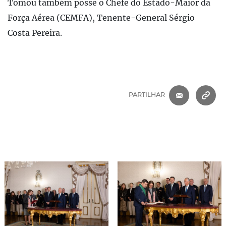
Tomou também posse o Chefe do Estado-Maior da
Força Aérea (CEMFA), Tenente-General Sérgio
Costa Pereira.
CORREIO 
C
PARTILHAR