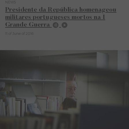
NEWS
Category News
Presidente da República homenageou
militares portugueses mortos na I
Grande Guerra
11 of June of 2016