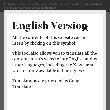
Jump to content (shortcut key c)
Site Map
Archive
from March 9, 2016 to March 9, 2026 of the
Official Information Website of
the Presidency of the Portuguese Republic
English Version
Open main menu
All the contents of this website can be
listen by clicking on this symbol:
This tool also allows you to translate all the
contents of this website into English and 17
other languages, including the News area,
which is only available in Portuguese.
Translations are provided by Google
Translate