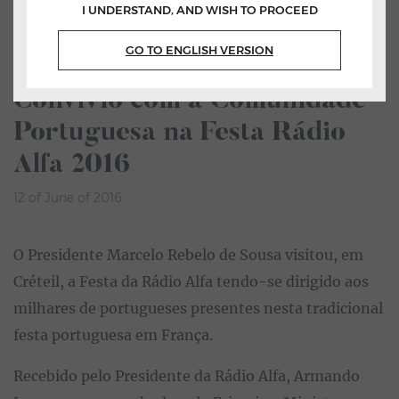
I UNDERSTAND, AND WISH TO PROCEED
Home
All News
GO TO ENGLISH VERSION
Listen
Convívio com a Comunidade
Portuguesa na Festa Rádio
Alfa 2016
12 of June of 2016
O Presidente Marcelo Rebelo de Sousa visitou, em
Créteil, a Festa da Rádio Alfa tendo-se dirigido aos
milhares de portugueses presentes nesta tradicional
festa portuguesa em França.
Recebido pelo Presidente da Rádio Alfa, Armando