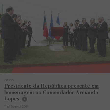
NEWS
Category News
Presidente da República presente em
homenagem ao Comendador Armando
Lopes
11 of June of 2016