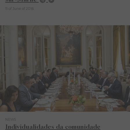
11 of June of 2016
NEWS
Category News
Individualidades da comunidade