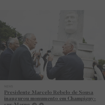
NEWS
Category News
Presidente Marcelo Rebelo de Sousa
inaugurou monumento em Champigny-
sur-Marne