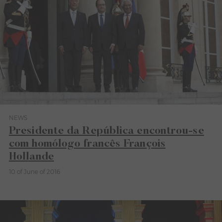
NEWS
Category News
Presidente da República encontrou-se
com homólogo francês François
Hollande
10 of June of 2016