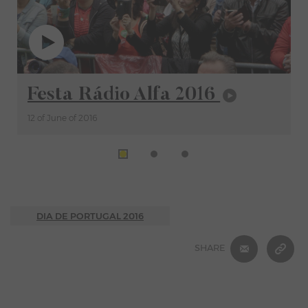
Video
Festa Rádio Alfa 2016
12 of June of 2016
DIA DE PORTUGAL 2016
E-MAIL
C
SHARE