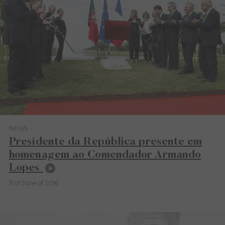
NEWS
Category News
Presidente da República presente em
homenagem ao Comendador Armando
Lopes
11 of June of 2016