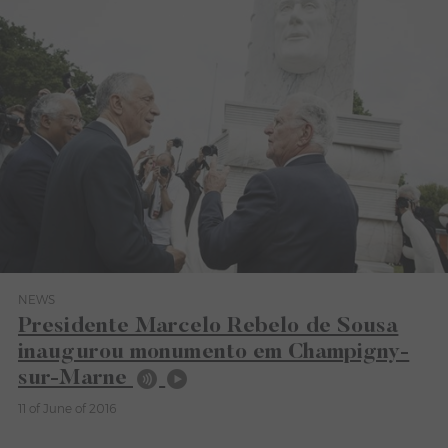
NEWS
Category News
Presidente Marcelo Rebelo de Sousa
inaugurou monumento em Champigny-
sur-Marne
11 of June of 2016