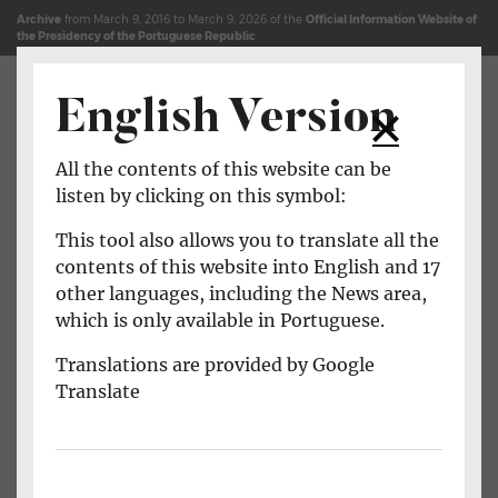
Jump to content (shortcut key c)
Site Map
Archive
from March 9, 2016 to March 9, 2026 of the
Official Information Website of
the Presidency of the Portuguese Republic
English Version
Open main menu
All the contents of this website can be
listen by clicking on this symbol:
This tool also allows you to translate all the
contents of this website into English and 17
other languages, including the News area,
which is only available in Portuguese.
Translations are provided by Google
Translate