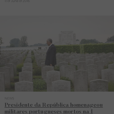
11 of June of 2016
NEWS
Category News
Presidente da República homenageou
militares portugueses mortos na I