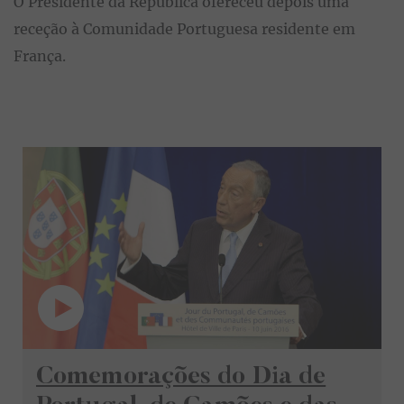
O Presidente da República ofereceu depois uma
receção à Comunidade Portuguesa residente em
França.
Video
Comemorações do Dia de