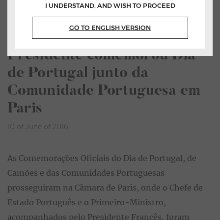
I UNDERSTAND, AND WISH TO PROCEED
Home
All News
GO TO ENGLISH VERSION
Listen
Presidente comemorou Dia
de Portugal junto da
Comunidade Portuguesa em
Paris
10 of June of 2016
As Comemorações Oficiais do Dia de Portugal, de
Camões e das Comunidades Portuguesas
prosseguiram na Câmara de Paris, onde o Chefe de
Estado Português e o Primeiro-Ministro,
acompanhados pelo Presidente Francês, foram