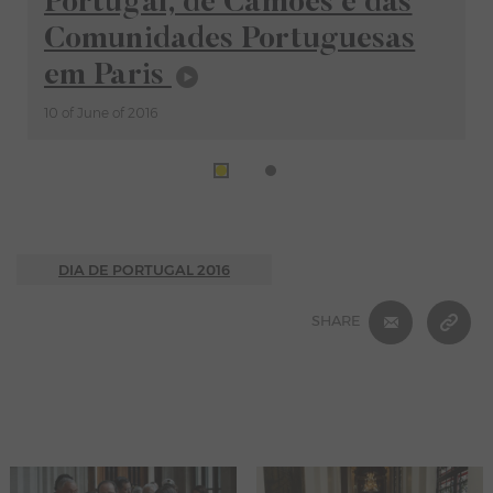
Portugal, de Camões e das
Comunidades Portuguesas
em Paris
10 of June of 2016
DIA DE PORTUGAL 2016
E-MAIL
C
SHARE