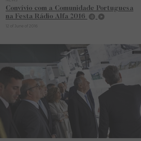
Category News
Convívio com a Comunidade Portuguesa
na Festa Rádio Alfa 2016
12 of June of 2016