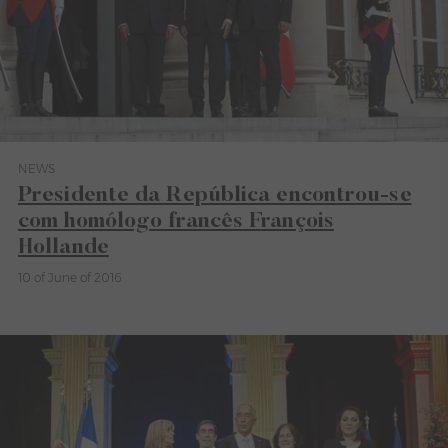
NEWS
Category News
Presidente da República encontrou-se
com homólogo francês François
Hollande
10 of June of 2016