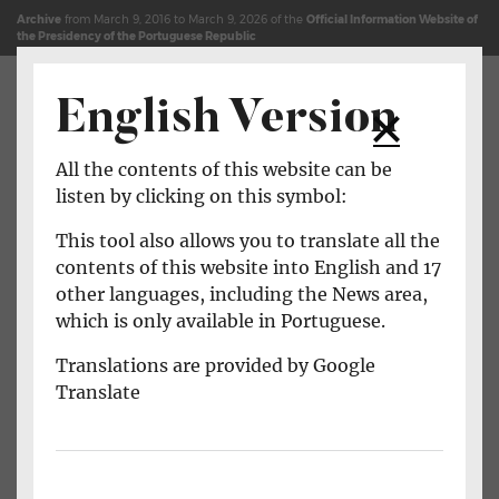
Jump to content (shortcut key c)
Site Map
Archive
from March 9, 2016 to March 9, 2026 of the
Official Information Website of
the Presidency of the Portuguese Republic
English Version
Open main menu
All the contents of this website can be
listen by clicking on this symbol:
This tool also allows you to translate all the
contents of this website into English and 17
other languages, including the News area,
which is only available in Portuguese.
Translations are provided by Google
Translate