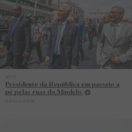
NEWS
Category News
Presidente da República em passeio a
pé pelas ruas do Mindelo
11 of June of 2019