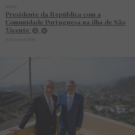
NEWS
Category News
Presidente da República com a
Comunidade Portuguesa na ilha de São
Vicente
11 of June of 2019