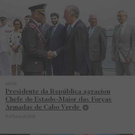
NEWS
Category News
Presidente da República agraciou
Chefe do Estado-Maior das Forças
Armadas de Cabo Verde
11 of June of 2019