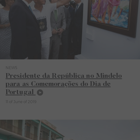
NEWS
Category News
Presidente da República no Mindelo
para as Comemorações do Dia de
Portugal
11 of June of 2019