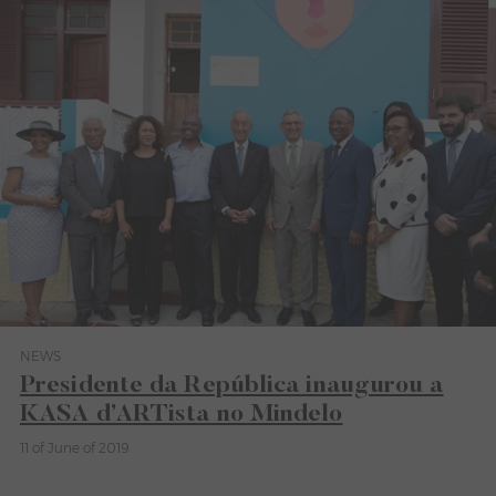
NEWS
Category News
Presidente da República inaugurou a
KASA d’ARTista no Mindelo
11 of June of 2019