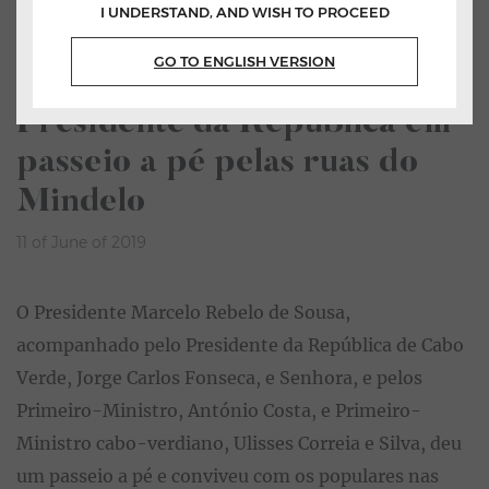
I UNDERSTAND, AND WISH TO PROCEED
Home
All News
GO TO ENGLISH VERSION
Listen
Presidente da República em
passeio a pé pelas ruas do
Mindelo
11 of June of 2019
O Presidente Marcelo Rebelo de Sousa,
acompanhado pelo Presidente da República de Cabo
Verde, Jorge Carlos Fonseca, e Senhora, e pelos
Primeiro-Ministro, António Costa, e Primeiro-
Ministro cabo-verdiano, Ulisses Correia e Silva, deu
um passeio a pé e conviveu com os populares nas