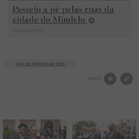
Video
Passeio a pé pelas ruas da
cidade do Mindelo
11 of June of 2019
DIA DE PORTUGAL 2019
E-MAIL
C
SHARE