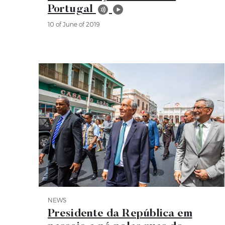
Portugal
10 of June of 2019
NEWS
Category News
Presidente da República em