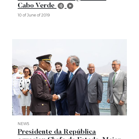
Cabo Verde
10 of June of 2019
NEWS
Category News
Presidente da República