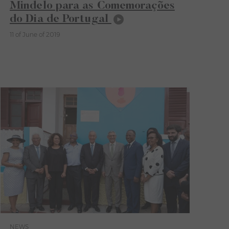
Mindelo para as Comemorações
do Dia de Portugal
11 of June of 2019
NEWS
Category News