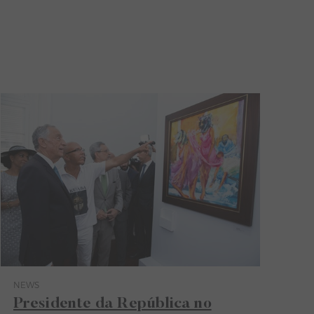
NEWS
Category News
Presidente da República no