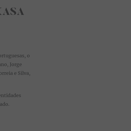
 KASA
rtuguesas, o
no, Jorge
rreia e Silva,
entidades
ado.