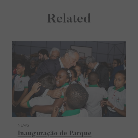
Related
NEWS
Category News
Inauguração de Parque