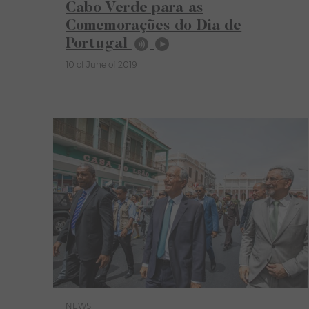
Cabo Verde para as
Comemorações do Dia de
Portugal
10 of June of 2019
NEWS
Category News