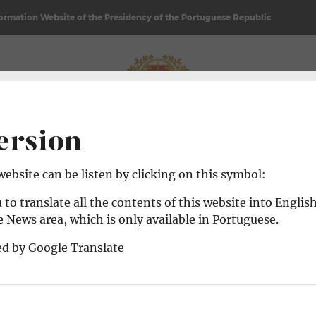
formation Website of the Presidency of the Portuguese Republic
REPUBLIC
NEWS & AGENDA
ersion
 website can be listen by clicking on this symbol:
 to translate all the contents of this website into Englis
 News area, which is only available in Portuguese.
ed by Google Translate