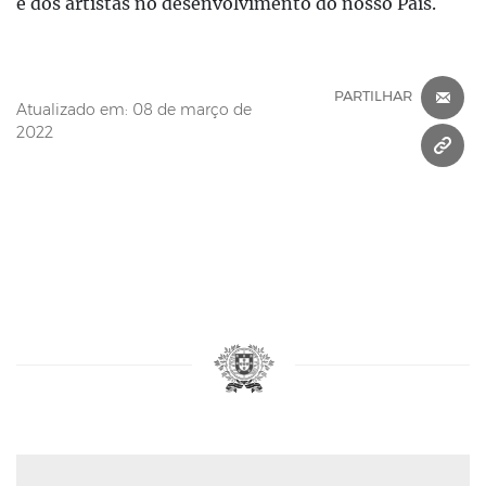
e dos artistas no desenvolvimento do nosso País.
C
PARTILHAR
Atualizado em: 08 de março de
2022
C