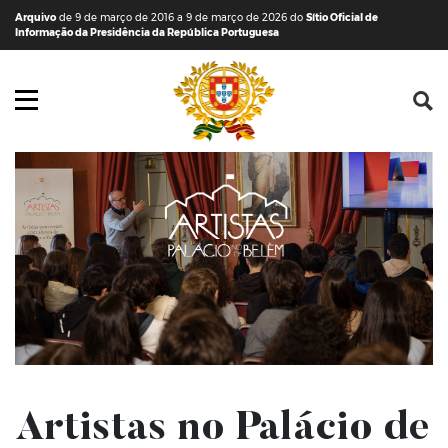
Saltar para o conteúdo (tecla de atalho c)
Mapa do Sítio
Arquivo
de 9 de março de 2016 a 9 de março de 2026 do
Sítio Oficial de
Informação da Presidência da República Portuguesa
Abrir menu principal
Artistas no Palácio de