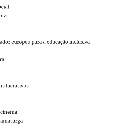
cial
ora
ador europeu para a educação inclusiva
ra
ns lucrativos
 cinema
dramaturga