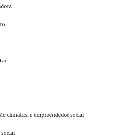
adora
uto
tar
ção climática e empreendedor social
 social