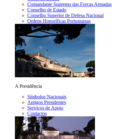
Comandante Supremo das Forças Armadas
Conselho de Estado
Conselho Superior de Defesa Nacional
Ordens Honoríficas Portuguesas
A Presidência
Símbolos Nacionais
Antigos Presidentes
Serviços de Apoio
Contactos