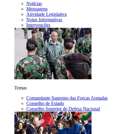
Notícias
Mensagens
Atividade Legislativa
Notas Informativas
Intervenções
Temas
Comandante Supremo das Forças Armadas
Conselho de Estado
Conselho Superior de Defesa Nacional