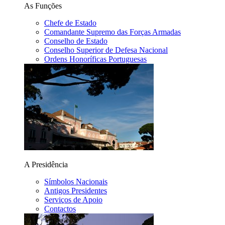
As Funções
Chefe de Estado
Comandante Supremo das Forças Armadas
Conselho de Estado
Conselho Superior de Defesa Nacional
Ordens Honoríficas Portuguesas
A Presidência
Símbolos Nacionais
Antigos Presidentes
Serviços de Apoio
Contactos