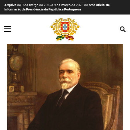
Saltar para o conteúdo (tecla de atalho c)
Mapa do Sítio
Arquivo
de 9 de março de 2016 a 9 de março de 2026 do
Sítio Oficial de
Informação da Presidência da República Portuguesa
Abrir menu principal