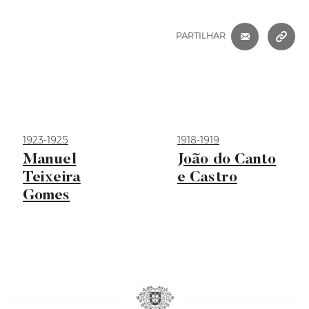
CORREIO 
C
PARTILHAR
1923-1925
1918-1919
Manuel
João do Canto
Teixeira
e Castro
Gomes