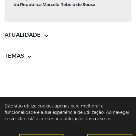
da República Marcelo Rebelo de Sousa
.
ATUALIDADE
TEMAS
CONTACTOS
MAPA DO SÍTIO
POLÍTICA DE PRIVACIDADE
Este sítio utiliza cookies apenas para melhorar a
AVISOS LEGAIS
ACESSIBILIDADE
funcionalidade e a sua experiência de utilização. Ao navegar
neste sítio está a consentir a utilização dos mesmos.
© PRESIDÊNCIA DA REPÚBLICA PORTUGUESA - ARQUIVO - MARCELO
REBELO DE SOUSA - 2016-2026