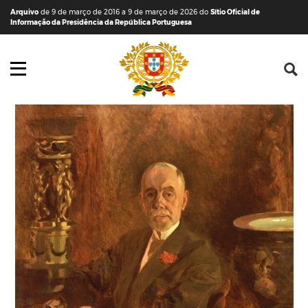
Saltar para o conteúdo (tecla de atalho c)
Mapa do Sítio
Arquivo
de 9 de março de 2016 a 9 de março de 2026 do
Sítio Oficial de
Informação da Presidência da República Portuguesa
Abrir menu principal