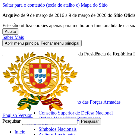
Saltar para o conteúdo (tecla de atalho c)
Mapa do Sítio
Arquivo
de 9 de março de 2016 a 9 de março de 2026 do
Sítio Ofic
Este sítio utiliza cookies apenas para melhorar a funcionalidade e a su
Aceito
Saber Mais
Abrir menu principal
Fechar menu principal
Arquivo do Sítio Oficial de Informação da Presidência da República 
Início
Presidente da República
O Presidente
Biografia
Fotografias
As Funções
Chefe de Estado
Comandante Supremo das Forças Armadas
Conselho de Estado
Conselho Superior de Defesa Nacional
English Version
Ordens Honoríficas Portuguesas
Pesquisar
Pesquisar
A Presidência
Símbolos Nacionais
Início
Antigos Presidentes