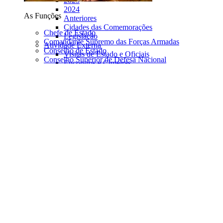
2025
2024
As Funções
Anteriores
Cidades das Comemorações
Chefe de Estado
Legislação
Comandante Supremo das Forças Armadas
Atividade Externa
Conselho de Estado
Visitas de Estado e Oficiais
Conselho Superior de Defesa Nacional
Encontros e Cimeiras
Ordens Honoríficas Portuguesas
Chefes de Estado em Portugal
Outras Visitas a Portugal
Corpo Diplomático acreditado em Lisboa
Iniciativas do Presidente
Festa do Livro em Belém
Músicos no Palácio de Belém
Heróis pelo Oceano
Mulheres de Coragem
Artistas no Palácio de Belém
Encontros no Palácio de Belém
Outras Iniciativas
Conselho da Diáspora
A Presidência
COTEC
EPIS
Símbolos Nacionais
Grupo de Reflexão sobre o Futuro de Portugal
Antigos Presidentes
Grupo de Reflexão “O Futuro Já Começou”
Serviços de Apoio
English Version
Contactos