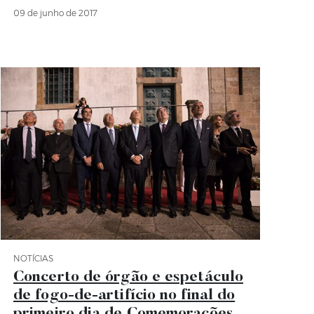
09 de junho de 2017
NOTÍCIAS
Categoria Notícias
Concerto de órgão e espetáculo
de fogo-de-artifício no final do