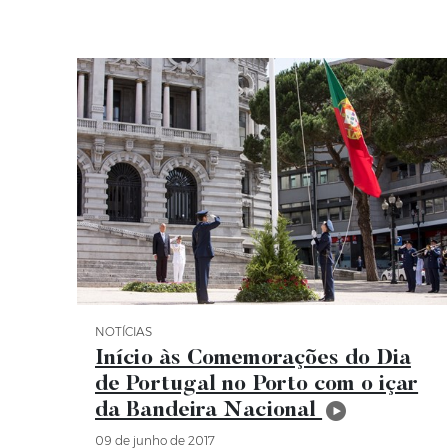
NOTÍCIAS
Categoria Notícias
Início às Comemorações do Dia
de Portugal no Porto com o içar
da Bandeira Nacional
09 de junho de 2017