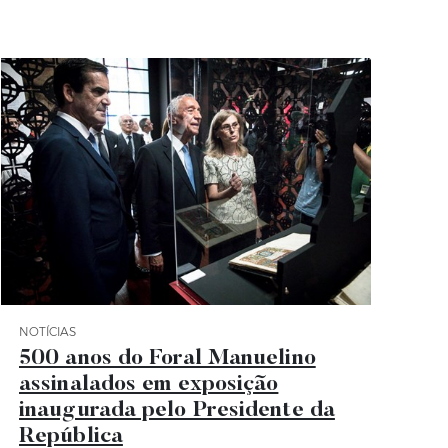
NOTÍCIAS
Categoria Notícias
500 anos do Foral Manuelino
assinalados em exposição
inaugurada pelo Presidente da
República