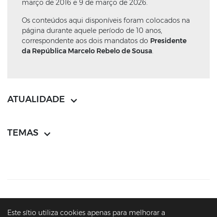
março de 2016 e 9 de março de 2026.
Os conteúdos aqui disponíveis foram colocados na
página durante aquele período de 10 anos,
correspondente aos dois mandatos do
Presidente
da República Marcelo Rebelo de Sousa
.
ATUALIDADE
TEMAS
CONTACTOS
MAPA DO SÍTIO
POLÍTICA DE PRIVACIDADE
Este sítio utiliza cookies apenas para melhorar a