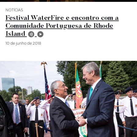
NOTÍCIAS
Categoria Notícias
Festival WaterFire e encontro com a
Comunidade Portuguesa de Rhode
Island
10 de junho de 2018