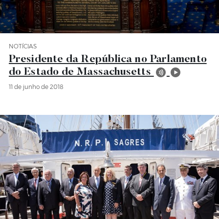
NOTÍCIAS
Categoria Notícias
Presidente da República no Parlamento
do Estado de Massachusetts
11 de junho de 2018